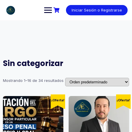
Saltar
al
Iniciar Sesión o Registrarse
contenido
Sin categorizar
Mostrando 1–16 de 34 resultados
¡Oferta!
¡Oferta!