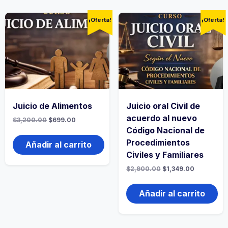
¡Oferta!
¡Oferta!
Juicio de Alimentos
Juicio oral Civil de
acuerdo al nuevo
El
El
$
3,200.00
$
699.00
precio
precio
Código Nacional de
original
actual
Procedimientos
era:
es:
Añadir al carrito
$3,200.00.
$699.00.
Civiles y Familiares
El
El
$
2,900.00
$
1,349.00
precio
precio
original
actual
era:
es:
Añadir al carrito
$2,900.00.
$1,349.00.