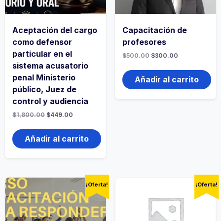
Aceptación del cargo
Capacitación de
como defensor
profesores
particular en el
El
El
$
500.00
$
300.00
precio
precio
sistema acusatorio
original
actual
penal Ministerio
era:
es:
Añadir al carrito
$500.00.
$300.00.
público, Juez de
control y audiencia
El
El
$
1,800.00
$
449.00
precio
precio
original
actual
era:
es:
Añadir al carrito
$1,800.00.
$449.00.
¡Oferta!
¡Oferta!