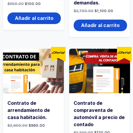
demandas.
El
El
$
300.00
$
100.00
precio
precio
El
El
$
3,700.00
$
1,100.00
original
actual
precio
precio
era:
es:
Añadir al carrito
original
actual
$300.00.
$100.00.
era:
es:
Añadir al carrito
$3,700.00.
$1,100.00.
¡Oferta!
¡Oferta!
Contrato de
Contrato de
arrendamiento de
compraventa de
casa habitación.
automóvil a precio de
contado
El
El
$
2,600.00
$
960.00
precio
precio
El
El
$
1,200.00
$
120.00