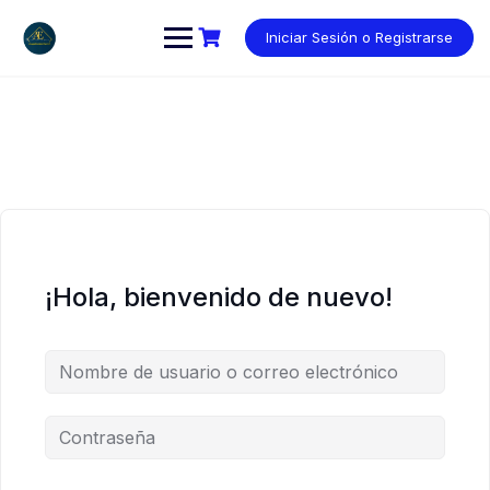
Saltar
al
Iniciar Sesión o Registrarse
contenido
¡Hola, bienvenido de nuevo!