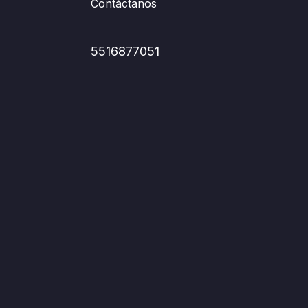
Contáctanos
5516877051