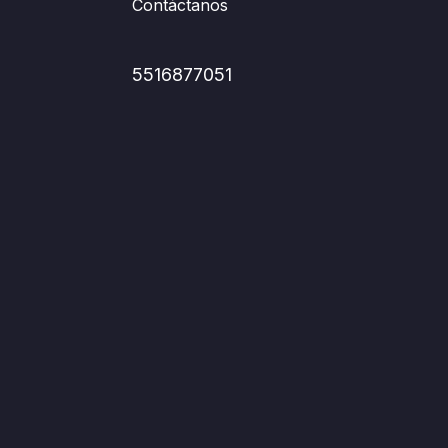
Contáctanos
5516877051