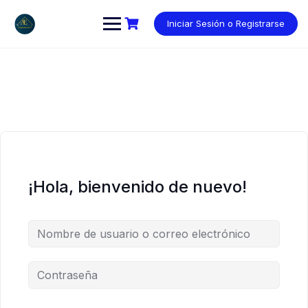
Saltar
al
Iniciar Sesión o Registrarse
contenido
¡Hola, bienvenido de nuevo!