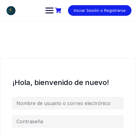
Saltar
al
Iniciar Sesión o Registrarse
contenido
¡Hola, bienvenido de nuevo!