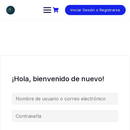
Saltar
al
Iniciar Sesión o Registrarse
contenido
¡Hola, bienvenido de nuevo!