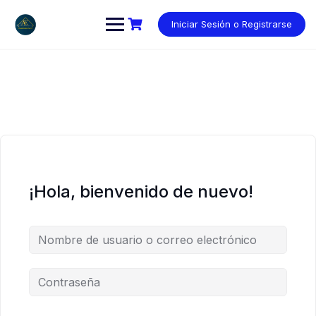
Saltar
al
Iniciar Sesión o Registrarse
contenido
¡Hola, bienvenido de nuevo!