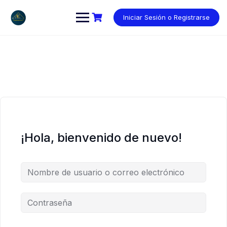
Saltar
al
Iniciar Sesión o Registrarse
contenido
¡Hola, bienvenido de nuevo!