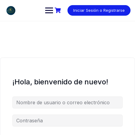
Saltar
al
Iniciar Sesión o Registrarse
contenido
¡Hola, bienvenido de nuevo!