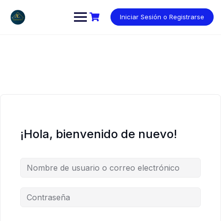
Saltar
al
Iniciar Sesión o Registrarse
contenido
¡Hola, bienvenido de nuevo!