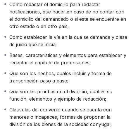
equipo sólido y confiable en todo momento.
Como redactar el domicilio para redactar
El manejo de la notificación legal es una pieza clave en
notificaciones, que hacer en caso de no contar con
el proceso de divorcio. En nuestro curso, te
el domicilio del demandado o si este se encuentre en
mostraremos cómo redactar correctamente el domicilio
otro estado o en otro país;
para las notificaciones y qué hacer en caso de no
Como establecer la vía en la que se demanda y clase
contar con la información del demandado o si este se
de juicio que se inicia;
encuentra en otro estado o país. Obtendrás las
herramientas necesarias para enfrentar cualquier
Bases, características y elementos para establecer y
situación, asegurando que el proceso de divorcio se
redactar el capítulo de pretensiones;
lleve a cabo sin contratiempos.
Que son los hechos, cuales incluir y forma de
La demanda y el tipo de juicio son aspectos
transcripción paso a paso;
fundamentales que debes comprender a fondo. A
través de nuestro curso, aprenderás cómo establecer
Que son las pruebas en el divorcio, cual es su
la vía adecuada para demandar y qué tipo de juicio
función, elementos y ejemplo de redacción;
iniciar en cada situación específica. Estarás preparado
Cláusulas del convenio cuando se cuenta con
para enfrentar cualquier escenario legal y garantizar el
menores o incapaces, formas de proponer la
mejor resultado para tus clientes.
división de los bienes de la sociedad conyugal;
La redacción del capítulo de pretensiones es una