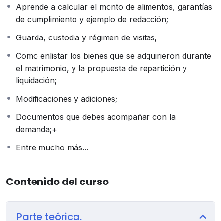
Aprende a calcular el monto de alimentos, garantías
habilidad esencial en el proceso de divorcio. Te
de cumplimiento y ejemplo de redacción;
proporcionaremos las bases, características y
elementos necesarios para establecer y redactar este
Guarda, custodia y régimen de visitas;
capítulo de manera sólida y convincente. Serás capaz
Como enlistar los bienes que se adquirieron durante
de presentar los argumentos de tus clientes de manera
el matrimonio, y la propuesta de repartición y
clara y persuasiva, maximizando sus posibilidades de
liquidación;
éxito.
En nuestro curso, también abordaremos en detalle el
Modificaciones y adiciones;
tema de las pruebas en el divorcio. Aprenderás qué
Documentos que debes acompañar con la
son, cuál es su función y cómo redactarlas
demanda;+
adecuadamente. Te proporcionaremos ejemplos
prácticos que te ayudarán a comprender cómo utilizar
Entre mucho más...
las pruebas de manera efectiva en cada etapa del
proceso.
Contenido del curso
Además, profundizaremos en la redacción de cláusulas
del convenio cuando se cuenta con menores o
incapaces, así como en las formas de proponer la
Parte teórica.
división de los bienes de la sociedad conyugal. Te