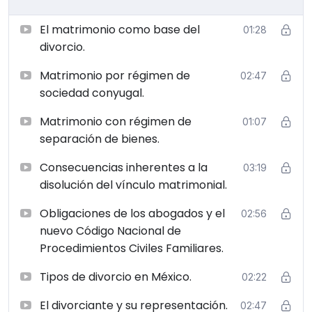
convertirás en un experto en calcular el monto de
El matrimonio como base del
alimentos, establecer garantías de cumplimiento y
01:28
divorcio.
redactar convenios que protejan los intereses de tus
clientes.
Matrimonio por régimen de
02:47
El curso también cubrirá temas como la guarda,
sociedad conyugal.
custodia y régimen de visitas, la correcta enumeración
de los bienes adquiridos durante el matrimonio, y las
Matrimonio con régimen de
01:07
propuestas de repartición y liquidación.
separación de bienes.
Consecuencias inherentes a la
03:19
disolución del vínculo matrimonial.
Obligaciones de los abogados y el
02:56
nuevo Código Nacional de
Procedimientos Civiles Familiares.
Tipos de divorcio en México.
02:22
El divorciante y su representación.
02:47