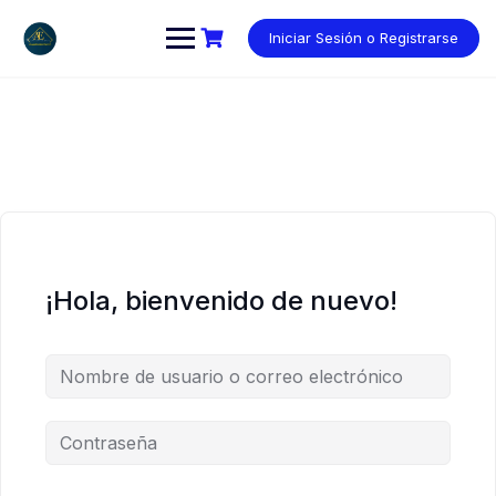
Saltar
al
Iniciar Sesión o Registrarse
contenido
¡Hola, bienvenido de nuevo!