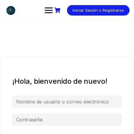
Saltar
al
Iniciar Sesión o Registrarse
contenido
¡Hola, bienvenido de nuevo!