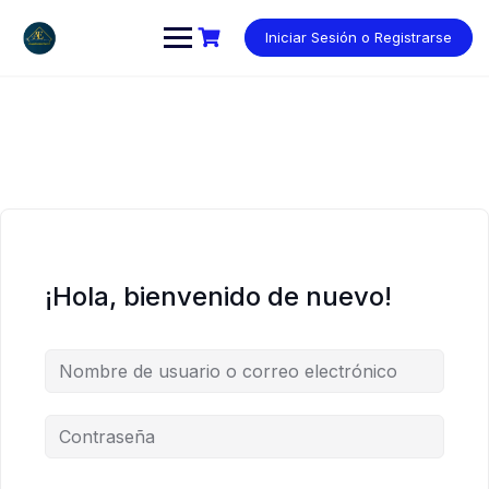
Saltar
al
Iniciar Sesión o Registrarse
contenido
¡Hola, bienvenido de nuevo!