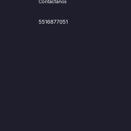
Contáctanos
5516877051