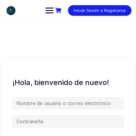
Saltar
al
Iniciar Sesión o Registrarse
contenido
¡Hola, bienvenido de nuevo!