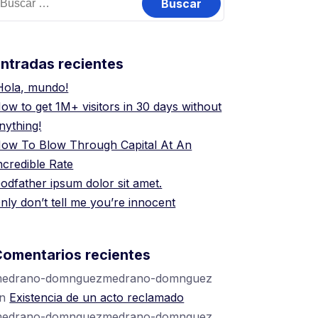
ntradas recientes
Hola, mundo!
ow to get 1M+ visitors in 30 days without
nything!
ow To Blow Through Capital At An
ncredible Rate
odfather ipsum dolor sit amet.
nly don’t tell me you’re innocent
omentarios recientes
edrano-domnguezmedrano-domnguez
en
Existencia de un acto reclamado
edrano-domnguezmedrano-domnguez