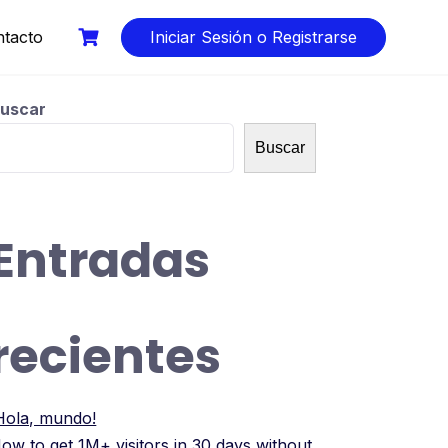
tacto
Iniciar Sesión o Registrarse
uscar
Buscar
Entradas
recientes
Hola, mundo!
ow to get 1M+ visitors in 30 days without