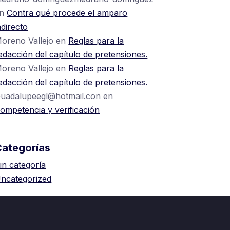
en
Contra qué procede el amparo
ndirecto
oreno Vallejo
en
Reglas para la
edacción del capítulo de pretensiones.
oreno Vallejo
en
Reglas para la
edacción del capítulo de pretensiones.
uadalupeegl@hotmail.con
en
ompetencia y verificación
Categorías
in categoría
ncategorized