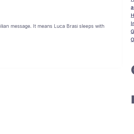
a
H
I
cilian message. It means Luca Brasi sleeps with
G
O