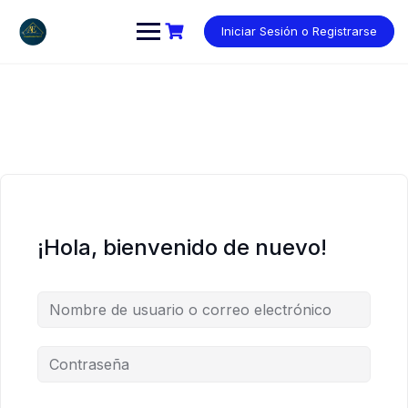
Saltar
al
Iniciar Sesión o Registrarse
contenido
¡Hola, bienvenido de nuevo!