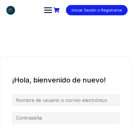
Saltar
al
Iniciar Sesión o Registrarse
contenido
¡Hola, bienvenido de nuevo!