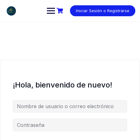
Saltar
al
Iniciar Sesión o Registrarse
contenido
¡Hola, bienvenido de nuevo!