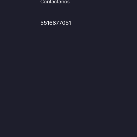
Contáctanos
5516877051