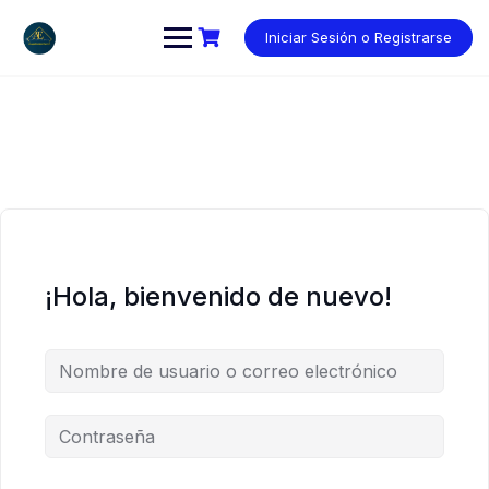
Saltar
al
Iniciar Sesión o Registrarse
contenido
¡Hola, bienvenido de nuevo!