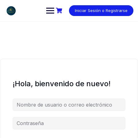
Saltar
al
Iniciar Sesión o Registrarse
contenido
¡Hola, bienvenido de nuevo!