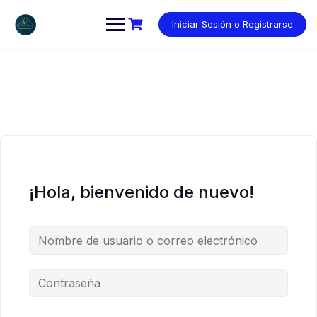
Saltar
al
Iniciar Sesión o Registrarse
contenido
¡Hola, bienvenido de nuevo!