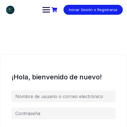
Saltar
al
Iniciar Sesión o Registrarse
contenido
¡Hola, bienvenido de nuevo!