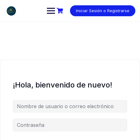
Saltar
al
Iniciar Sesión o Registrarse
contenido
¡Hola, bienvenido de nuevo!