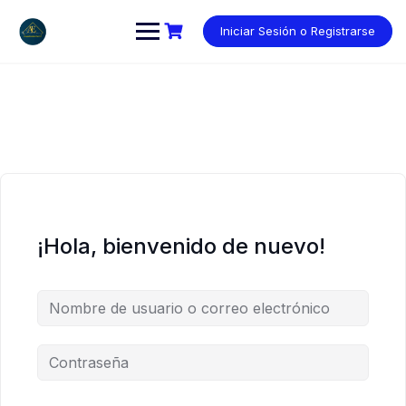
Saltar
al
Iniciar Sesión o Registrarse
contenido
¡Hola, bienvenido de nuevo!