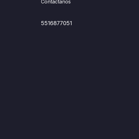
Contáctanos
5516877051