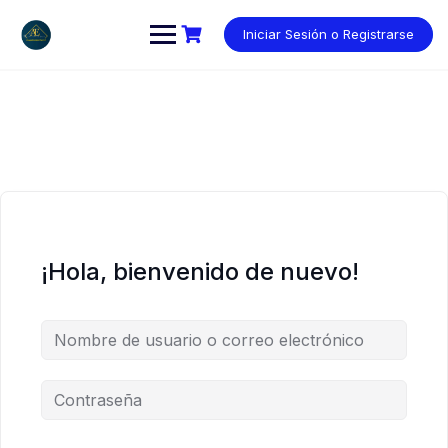
Saltar
al
Iniciar Sesión o Registrarse
contenido
¡Hola, bienvenido de nuevo!