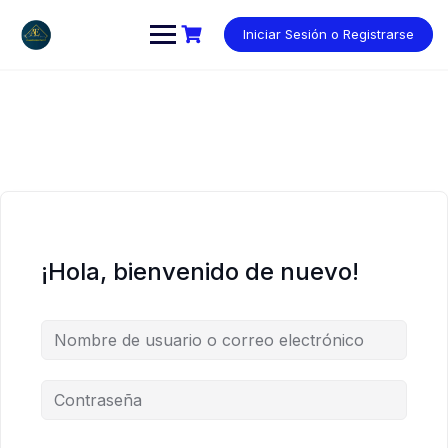
Saltar
al
Iniciar Sesión o Registrarse
contenido
¡Hola, bienvenido de nuevo!