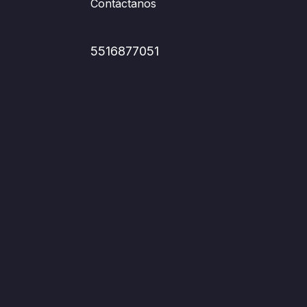
Contáctanos
5516877051