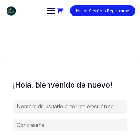
Saltar
al
Iniciar Sesión o Registrarse
contenido
¡Hola, bienvenido de nuevo!