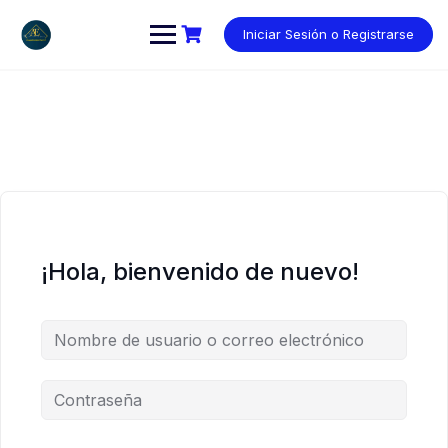
Saltar
al
Iniciar Sesión o Registrarse
contenido
¡Hola, bienvenido de nuevo!