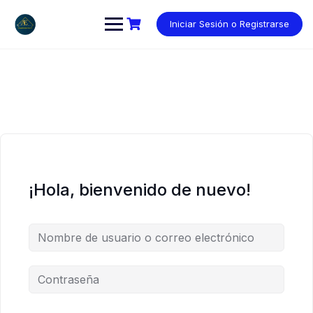
Saltar
al
Iniciar Sesión o Registrarse
contenido
¡Hola, bienvenido de nuevo!