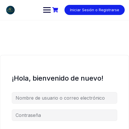
Saltar
al
Iniciar Sesión o Registrarse
contenido
¡Hola, bienvenido de nuevo!