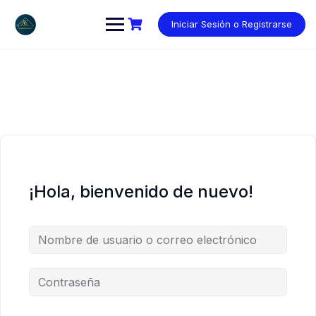
Saltar
al
Iniciar Sesión o Registrarse
contenido
¡Hola, bienvenido de nuevo!